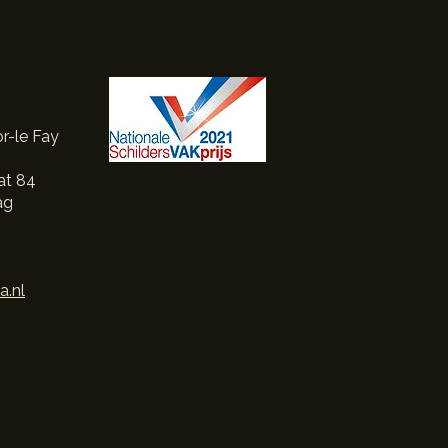
een jaar sierschilderen op
r-le Fay
roject"
at 84
ag
.nl