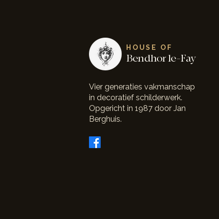
HOUSE OF
Bendhor le-Fay
"Johannes Franciscus Buziau
(1877 – 1958) was een acrobaat,
Vier generaties vakmanschap
komiek en vooral: clown"
in decoratief schilderwerk.
Opgericht in 1987 door Jan
Berghuis.