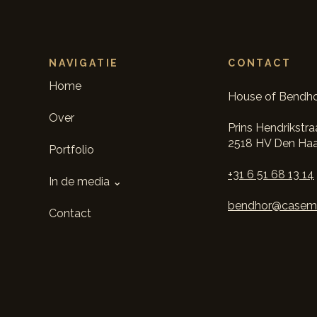
NAVIGATIE
CONTACT
Home
Jan Berghuis ontvangt
"Dik 
House of Bendho
Nationale SchilderVAKprijs
één p
Over
Prins Hendrikstra
2021
2518 HV Den Ha
Portfolio
+31 6 51 68 13 14
In de media ⌄
bendhor@casema
Contact