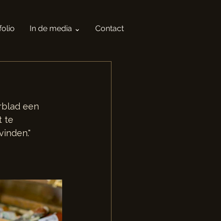
folio
In de media ⌄
Contact
rblad een 
 te 
vinden."