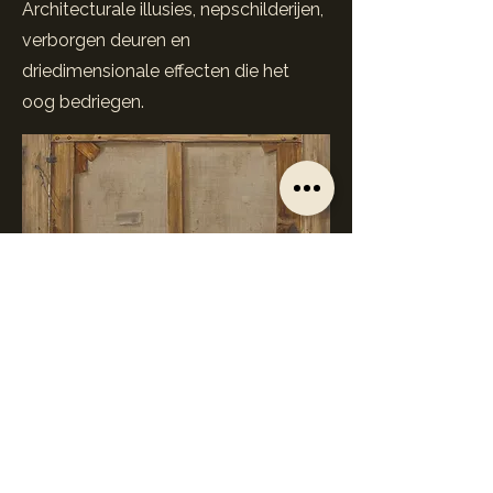
Architecturale illusies, nepschilderijen,
verborgen deuren en
driedimensionale effecten die het
oog bedriegen.
De Processpecialisten
De Procespecialisten is een bedrijf
gevestigd in Maarssen